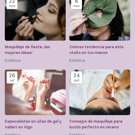
22
8
nov
nov
Maquillaje de fiesta: ¡las
Colores tendencia para este
mejores ideas!
otoño en tus manos
Estética
Estética
26
24
jul
jun
Especialistas en uñas de gel y
Consejos de maquillaje para
nailart en Vigo
lucirlo perfecto en verano
Estética
Estética